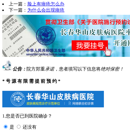
上一篇：
脸上有痤疮怎么办
下一篇：
为什么会出现痤疮
公告：
院方郑重
承诺
，患者填写以下信息将
绝对保密！
* 号 源 有 限 需 提 前 预 约 *
1.您是否已到医院确诊？
是
还没有