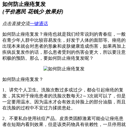
如何防止痤疮复发
{平价惠民 花钱少 效果好}
点击直接交流
一键通话
如何防止痤疮复发？痤疮也就是我们经常说到的青春痘，一般
在青少年人群中比较容易发生，好发于人体的面部等。痤疮的
出现本来就会对患者的形象和皮肤健康造成伤害，如果再加上
疾病反复发作的话，那么患者受到的伤害会更大，所以要注意
积极的预防。那么，要如何防止痤疮复发呢？
如何防止痤疮复发？
1、讲究个人卫生。洗脸次数过多或过少，都会引起痤疮的复
发，其实对于痤疮患者的洗脸次数每天2～3次就可以了，但是
一定要用温水。因为温水才会有效去掉脸上的部分油脂，而且
在洗脸的过程中不宜过力揉搓患处。
2、不要私自使用祛痘产品。皮质类固醇激素可能会让痤疮患
者在短期内看到效果，但是该类药物具有依赖性，一旦停用就